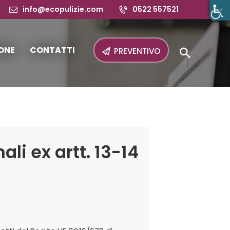
info@ecopulizie.com
0522 557521
ONE
CONTATTI
PREVENTIVO
li ex artt. 13-14