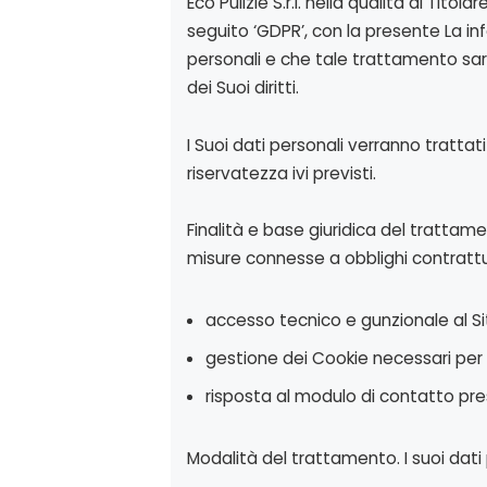
Eco Pulizie S.r.l. nella qualità di Tito
seguito ‘GDPR’, con la presente La in
personali e che tale trattamento sarà
dei Suoi diritti.
I Suoi dati personali verranno trattat
riservatezza ivi previsti.
Finalità e base giuridica del trattamen
misure connesse a obblighi contrattua
accesso tecnico e gunzionale al Si
gestione dei Cookie necessari per i
risposta al modulo di contatto pres
Modalità del trattamento. I suoi dati