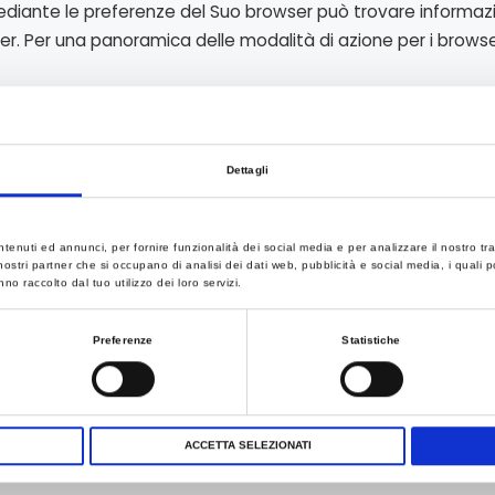
ante le preferenze del Suo browser può trovare informazio
r. Per una panoramica delle modalità di azione per i browser
oltre di rinunciare alla ricezione di annunci mirati, se lo si 
e l’utilizzo e la raccolta di alcuni dati da parte di tali socie
Dettagli
 di rinuncia, visitare l’indirizzo www.youronlinechoices.eu/.
ntenuti ed annunci, per fornire funzionalità dei social media e per analizzare il nostro tra
 i nostri partner che si occupano di analisi dei dati web, pubblicità e social media, i quali
 dati. ai sensi della Legge, è Eco Pulizie s.r.l. (Via Terezin. 4, 
no raccolto dal tuo utilizzo dei loro servizi.
i recapiti: E-mail: info@ecopulizie.com; Telefono: 052255752
Preferenze
Statistiche
la cancellazione (diritto aIl’oblio), la limitazione, l’aggiornamen
ersonali che La riguardano, nonché in generale può esercitare t
ACCETTA SELEZIONATI