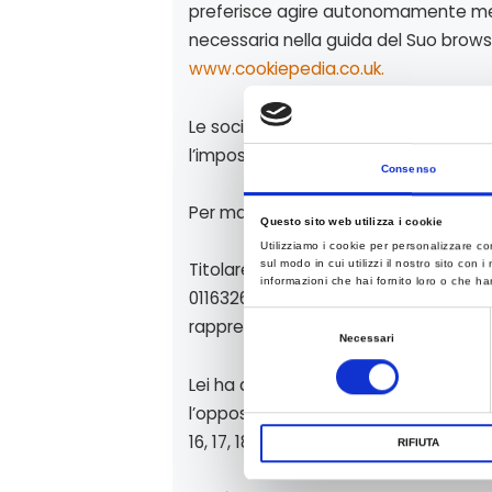
preferisce agire autonomamente medi
necessaria nella guida del Suo browse
www.cookiepedia.co.uk.
Le società pubblicitarie consentono in
l’impostazione dei cookie, ma interromp
Consenso
Per maggiori informazioni e possibilità
Questo sito web utilizza i cookie
Utilizziamo i cookie per personalizzare co
sul modo in cui utilizzi il nostro sito con
Titolare: il Titolare del trattamento dei
informazioni che hai fornito loro o che han
01163260357; contattabile ai seguent
S
rappresentante pro tempore.
Necessari
e
l
Lei ha diritto di
attenere
dal titolare 
e
l’opposizione al trattamento dei dati p
z
16, 17, 18, 19, 20, 21, 22 del GDPR.
RIFIUTA
i
o