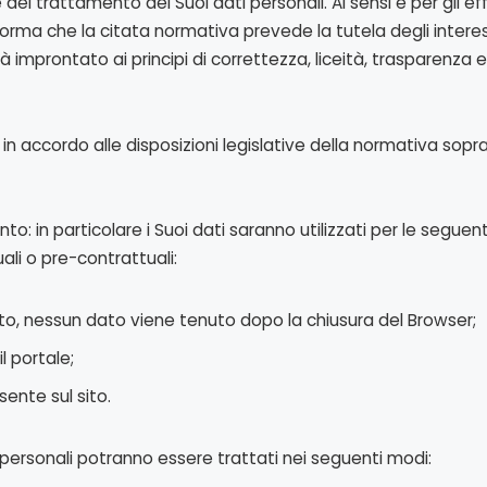
lare del trattamento dei Suoi dati personali. Ai sensi e per gli 
forma che la citata normativa prevede la tutela degli intere
 improntato ai principi di correttezza, liceità, trasparenza e
i in accordo alle disposizioni legislative della normativa sopra
to: in particolare i Suoi dati saranno utilizzati per le seguenti
li o pre-contrattuali:
to, nessun dato viene tenuto dopo la chiusura del Browser;
l portale;
ente sul sito.
 personali potranno essere trattati nei seguenti modi: