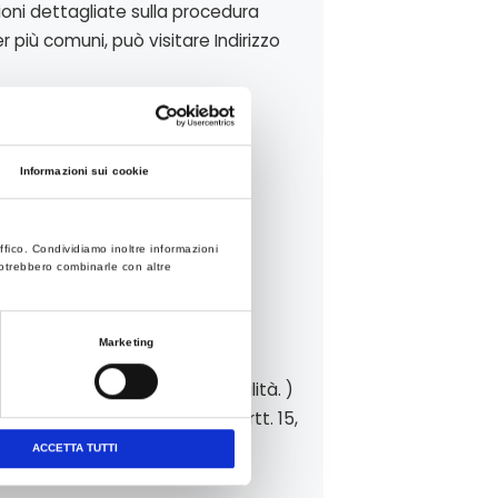
ni dettagliate sulla procedura
 più comuni, può visitare Indirizzo
desidera. Ciò non impedisce
tà.
Informazioni sui cookie
ffico. Condividiamo inoltre informazioni
 potrebbero combinarle con altre
42122 Reggio Emilia (RE); P. IVA:
1) nella persona del suo legale
Marketing
to, la rettificazione, la portabilità. )
utti i diritti previsti dagli artt. 15,
ACCETTA TUTTI