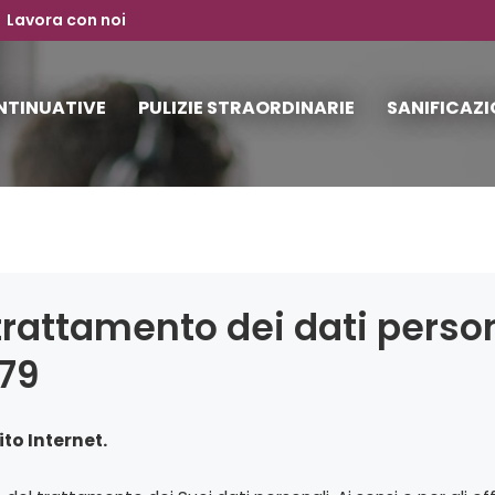
Lavora con noi
ONTINUATIVE
PULIZIE STRAORDINARIE
SANIFICAZI
PULIZIE
CONTINUATIVE
PULIZIE
trattamento dei dati persona
STRAORDINARIE
679
SANIFICAZIONE
CONTATTI
ito Internet.