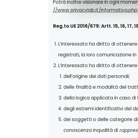
Potrà inoltre visionare in ogni momen
n
//www privacyIab.it/informativa.ph
e
d
Reg.to UE 2016/679: Artt. 15, 16, 17, 1
e
l
c
L’interessato ha diritto di ottene
o
registrati, la Ioro comunicazione in 
n
s
L’interessato ha diritto di ottenere 
e
dell’origine dei dati personali;
n
s
delle finalità e modalità del tra
o
della logica applicata in caso di
degli estremi identificativi del 
dei soggetti o delle categorie d
conoscenza inqualità di
rappre