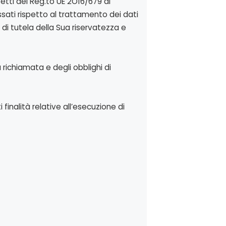
effetti del Reg.to UE 2O16/679 di
ssati rispetto al trattamento dei dati
 di tutela della Sua riservatezza e
 richiamata e degli obblighi di
 finalità relative all’esecuzione di