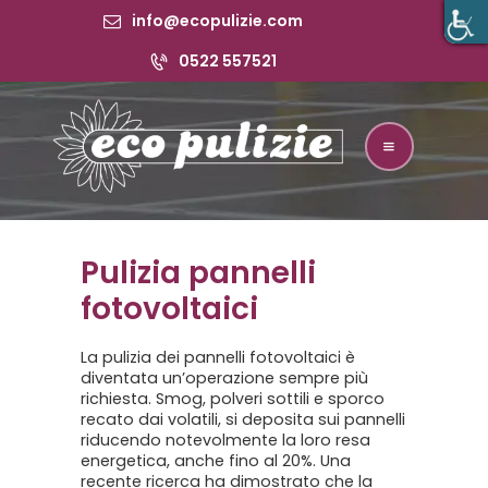
info@ecopulizie.com
0522 557521
PULIZIE
CONTINUATIVE
PULIZIE
STRAORDINARIE
Pulizia pannelli
SANIFICAZIONE
fotovoltaici
CONTATTI
La pulizia dei pannelli fotovoltaici è
diventata un’operazione sempre più
richiesta. Smog, polveri sottili e sporco
recato dai volatili, si deposita sui pannelli
riducendo notevolmente la loro resa
energetica, anche fino al 20%. Una
recente ricerca ha dimostrato che la