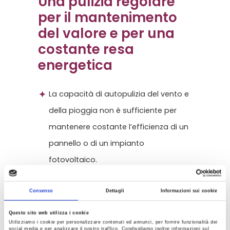
Una pulizia regolare
per il mantenimento
del valore e per una
costante resa
energetica
La capacità di autopulizia del vento e
della pioggia non è sufficiente per
mantenere costante l’efficienza di un
pannello o di un impianto
fotovoltaico.
Anche con angoli di inclinazione
molto forti, lo sporco tende a
Consenso
Dettagli
Informazioni sui cookie
rimanere sulla superficie o sul telaio
Questo sito web utilizza i cookie
Utilizziamo i cookie per personalizzare contenuti ed annunci, per fornire funzionalità dei
del pannello. Questo causa perdite di
social media e per analizzare il nostro traffico. Condividiamo inoltre informazioni sul